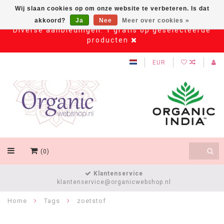
Wij slaan cookies op om onze website te verbeteren. Is dat
akkoord?
Ja
Nee
Meer over cookies »
Diverse aanbiedingen: 1 gratis op geselecteerde
producten
EUR
(0)
Klantenservice
klantenservice@organicwebshop.nl
Home
Tags
zoetstof