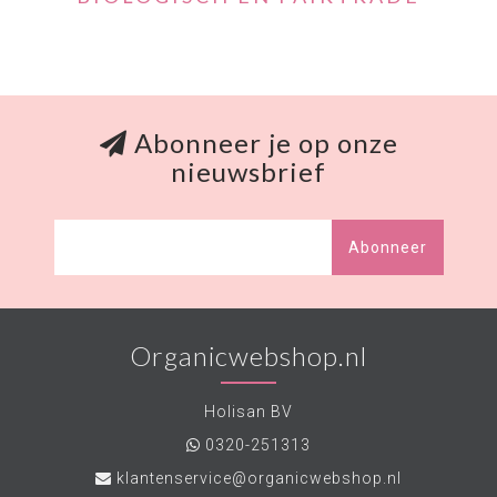
Abonneer je op onze
nieuwsbrief
Abonneer
Organicwebshop.nl
Holisan BV
0320-251313
klantenservice@organicwebshop.nl