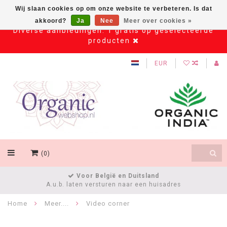
Wij slaan cookies op om onze website te verbeteren. Is dat
akkoord?
Ja
Nee
Meer over cookies »
Diverse aanbiedingen: 1 gratis op geselecteerde
producten
EUR
(0)
Voor België en Duitsland
A.u.b. laten versturen naar een huisadres
Home
Meer....
Video corner