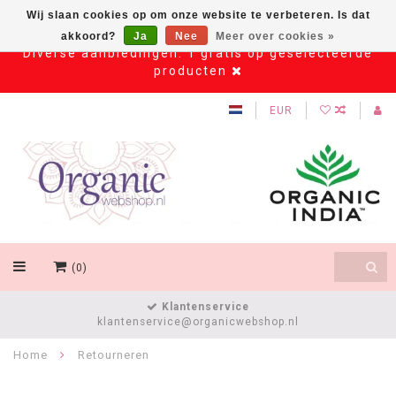
Wij slaan cookies op om onze website te verbeteren. Is dat
akkoord?
Ja
Nee
Meer over cookies »
Diverse aanbiedingen: 1 gratis op geselecteerde
producten
EUR
(0)
Klantenservice
klantenservice@organicwebshop.nl
Home
Retourneren