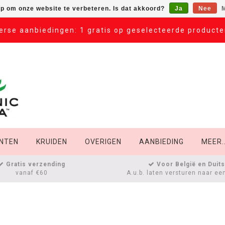
op om onze website te verbeteren. Is dat akkoord?
Ja
Nee
M
erse aanbiedingen: 1 gratis op geselecteerde product
NTEN
KRUIDEN
OVERIGEN
AANBIEDING
MEER..
Gratis verzending
Voor België en Duit
vanaf €60
A.u.b. laten versturen naar ee