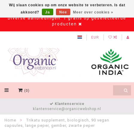
Wij slaan cookies op om onze website te verbeteren. Is dat
akkoord?
Ja
Nee
Meer over cookies »
Diverse aanbiedingen: 1 gratis op geselecteerde
producten
EUR
(0)
Klantenservice
klantenservice@organicwebshop.nl
Home
Trikatu supplement, biologisch, 90 vegan
capsules, lange peper, gember, zwarte peper