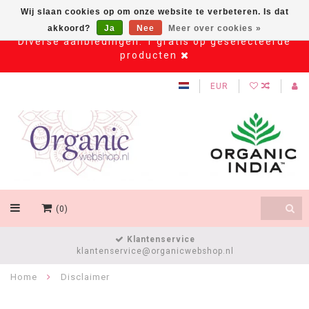
Wij slaan cookies op om onze website te verbeteren. Is dat
akkoord?
Ja
Nee
Meer over cookies »
Diverse aanbiedingen: 1 gratis op geselecteerde
producten
EUR
(0)
Klantenservice
klantenservice@organicwebshop.nl
Home
Disclaimer