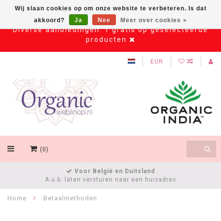
Wij slaan cookies op om onze website te verbeteren. Is dat
akkoord?
Ja
Nee
Meer over cookies »
Diverse aanbiedingen: 1 gratis op geselecteerde
producten
EUR
(0)
Voor België en Duitsland
A.u.b. laten versturen naar een huisadres
Home
Betaalmethoden