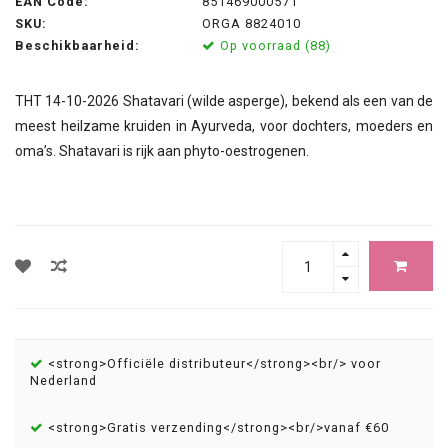
EAN Code:
851469000571
SKU:
ORGA 8824010
Beschikbaarheid:
Op voorraad (88)
THT 14-10-2026 Shatavari (wilde asperge), bekend als een van de
meest heilzame kruiden in Ayurveda, voor dochters, moeders en
oma’s. Shatavari is rijk aan phyto-oestrogenen.
<strong>Officiële distributeur</strong><br/> voor
Nederland
<strong>Gratis verzending</strong><br/>vanaf €60