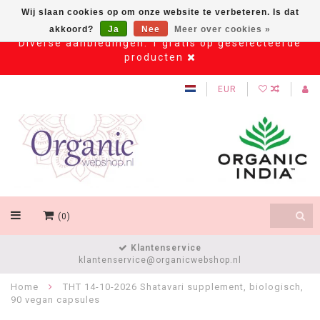
Wij slaan cookies op om onze website te verbeteren. Is dat
akkoord?
Ja
Nee
Meer over cookies »
Diverse aanbiedingen: 1 gratis op geselecteerde
producten
EUR
(0)
Klantenservice
klantenservice@organicwebshop.nl
Home
THT 14-10-2026 Shatavari supplement, biologisch,
90 vegan capsules