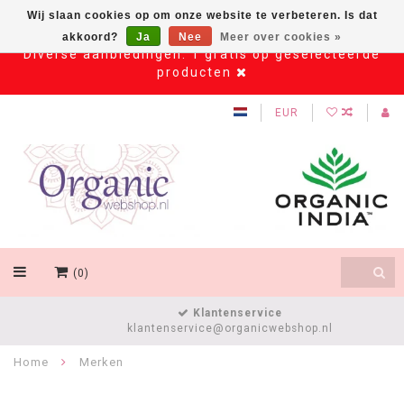
Wij slaan cookies op om onze website te verbeteren. Is dat
akkoord?
Ja
Nee
Meer over cookies »
Diverse aanbiedingen: 1 gratis op geselecteerde
producten
EUR
(0)
Klantenservice
klantenservice@organicwebshop.nl
Home
Merken