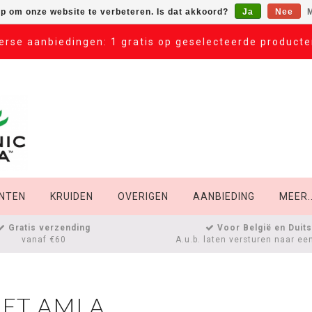
op om onze website te verbeteren. Is dat akkoord?
Ja
Nee
M
erse aanbiedingen: 1 gratis op geselecteerde product
NTEN
KRUIDEN
OVERIGEN
AANBIEDING
MEER..
Gratis verzending
Voor België en Duit
vanaf €60
A.u.b. laten versturen naar ee
ET AMLA