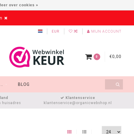
eer over cookies »
en
EUR
MIJN ACCOUNT
€0,00
0
..
BLOG
sland
Klantenservice
n huisadres
klantenservice@organicwebshop.nl