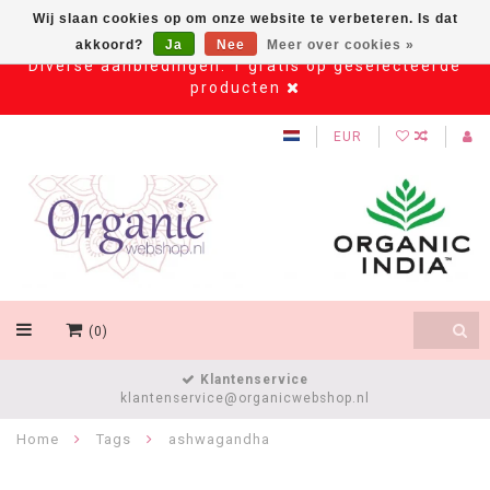
Wij slaan cookies op om onze website te verbeteren. Is dat
akkoord?
Ja
Nee
Meer over cookies »
Diverse aanbiedingen: 1 gratis op geselecteerde
producten
EUR
(0)
Klantenservice
klantenservice@organicwebshop.nl
Home
Tags
ashwagandha