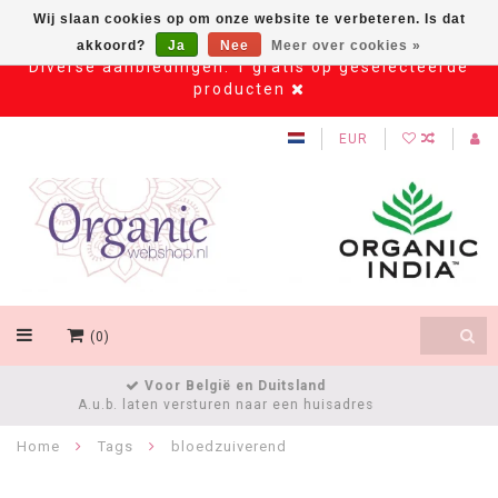
Wij slaan cookies op om onze website te verbeteren. Is dat
akkoord?
Ja
Nee
Meer over cookies »
Diverse aanbiedingen: 1 gratis op geselecteerde
producten
EUR
(0)
Klantenservice
klantenservice@organicwebshop.nl
Home
Tags
bloedzuiverend