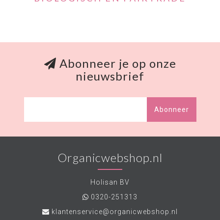
Abonneer je op onze
nieuwsbrief
Abonneer
Organicwebshop.nl
Holisan BV
0320-251313
klantenservice@organicwebshop.nl