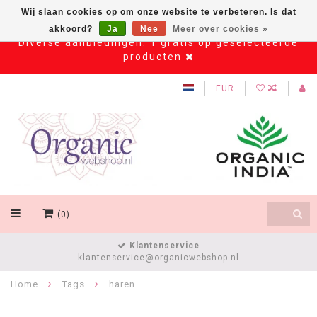
Wij slaan cookies op om onze website te verbeteren. Is dat
akkoord?
Ja
Nee
Meer over cookies »
Diverse aanbiedingen: 1 gratis op geselecteerde
producten
EUR
(0)
Klantenservice
klantenservice@organicwebshop.nl
Home
Tags
haren