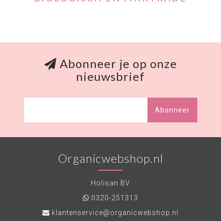
Abonneer je op onze
nieuwsbrief
Abonneer
Organicwebshop.nl
Holisan BV
0320-251313
klantenservice@organicwebshop.nl