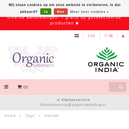
Wij slaan cookies op om onze website te verbeteren. Is dat
akkoord?
Ja
Nee
Meer over cookies »
Diverse aanbiedingen: 1 gratis op geselecteerde
producten
EUR
(0)
Klantenservice
klantenservice@organicwebshop.nl
Home
Tags
Haritaki