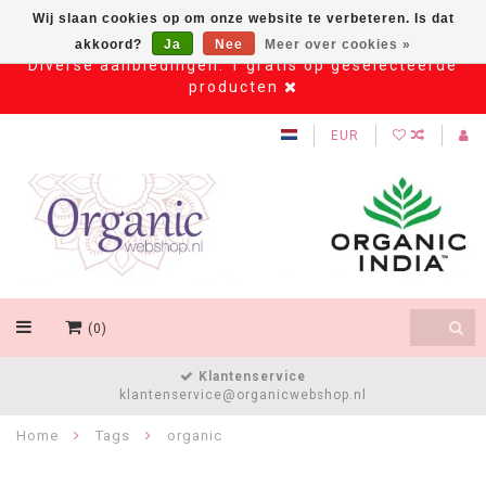
Wij slaan cookies op om onze website te verbeteren. Is dat
akkoord?
Ja
Nee
Meer over cookies »
Diverse aanbiedingen: 1 gratis op geselecteerde
producten
EUR
(0)
Klantenservice
klantenservice@organicwebshop.nl
Home
Tags
organic