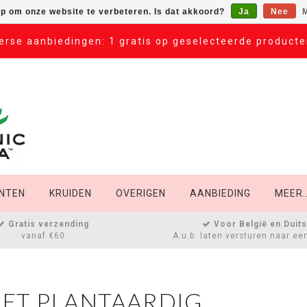
op om onze website te verbeteren. Is dat akkoord?
Ja
Nee
M
erse aanbiedingen: 1 gratis op geselecteerde product
NTEN
KRUIDEN
OVERIGEN
AANBIEDING
MEER..
Gratis verzending
Voor België en Duit
vanaf €60
A.u.b. laten versturen naar ee
ET PLANTAARDIG