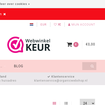
eer over cookies »
en
EUR
MIJN ACCOUNT
€0,00
0
..
BLOG
sland
Klantenservice
n huisadres
klantenservice@organicwebshop.nl