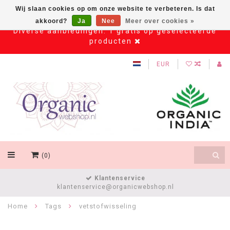
Wij slaan cookies op om onze website te verbeteren. Is dat
akkoord?
Ja
Nee
Meer over cookies »
Diverse aanbiedingen: 1 gratis op geselecteerde
producten
EUR
(0)
Klantenservice
klantenservice@organicwebshop.nl
Home
Tags
vetstofwisseling