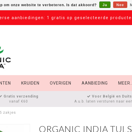
op om onze website te verbeteren. Is dat akkoord?
Ja
Nee
M
erse aanbiedingen: 1 gratis op geselecteerde product
NTEN
KRUIDEN
OVERIGEN
AANBIEDING
MEER..
Gratis verzending
Voor België en Duit
vanaf €60
A.u.b. laten versturen naar ee
5 zakjes
ORGANIC INDIA TULS