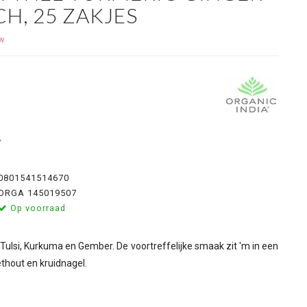
H, 25 ZAKJES
ew
%
0801541514670
ORGA 145019507
Op voorraad
ulsi, Kurkuma en Gember. De voortreffelijke smaak zit 'm in een
thout en kruidnagel.