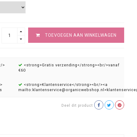
TOEVOEGEN AAN WINKELWAGEN
r/>
<strong>Gratis verzending</strong><br/>vanaf
€60
g>
<strong>Klantenservice</strong><br/><a
s
mailto:
klantenservice@organicwebshop.nl
>
klantenservic
Deel dit product