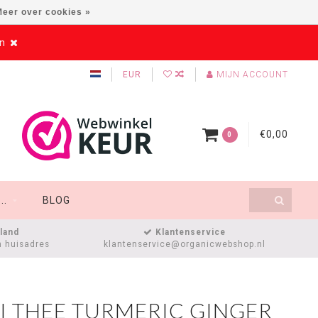
eer over cookies »
en
EUR
MIJN ACCOUNT
€0,00
0
..
BLOG
sland
Klantenservice
n huisadres
klantenservice@organicwebshop.nl
I THEE TURMERIC GINGER