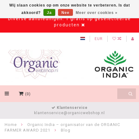
Wij slaan cookies op om onze website te verbeteren. Is dat
akkoord?
Ja
Nee
Meer over cookies »
Diverse aanbiedingen: 1 gratis op geselecteerde
producten
EUR
(0)
Klantenservice
klantenservice@organicwebshop.nl
Home
Organic India – organisator van de ORGANIC
FARMER AWARD 2021
Blog