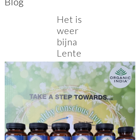
Blog
Het is
weer
bijna
Lente