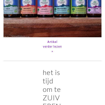
Artikel
verder lezen
»
het is
tijd
om te
ZUIV