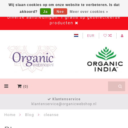
Wij slaan cookies op om onze website te verbeteren. Is dat
akkoord?
Ja
Nee
Meer over cookies »
Diverse aanbiedingen: 1 gratis op geselecteerde
producten
EUR
(0)
Klantenservice
klantenservice@organicwebshop.nl
Home
Blog
cleanse