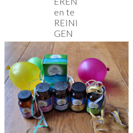
EREN
en te
REINI
GEN