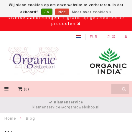
Wij slaan cookies op om onze website te verbeteren. Is dat
akkoord?
Ja
Nee
Meer over cookies »
Diverse aanbiedingen: 1 gratis op geselecteerde
producten
EUR
(0)
Klantenservice
klantenservice@organicwebshop.nl
Home
Blog