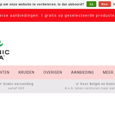
op om onze website te verbeteren. Is dat akkoord?
Ja
Nee
M
erse aanbiedingen: 1 gratis op geselecteerde product
NTEN
KRUIDEN
OVERIGEN
AANBIEDING
MEER..
Gratis verzending
Voor België en Duit
vanaf €60
A.u.b. laten versturen naar ee