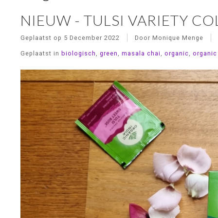
NIEUW - TULSI VARIETY C
Geplaatst op
5 December 2022
Door Monique Menge
Geplaatst in
biologisch
,
green
,
masala chai
,
organic
,
organic