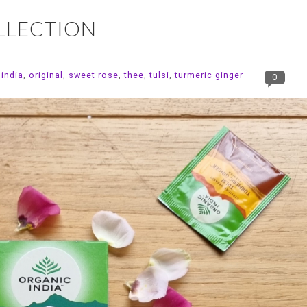
OLLECTION
 india
,
original
,
sweet rose
,
thee
,
tulsi
,
turmeric ginger
0