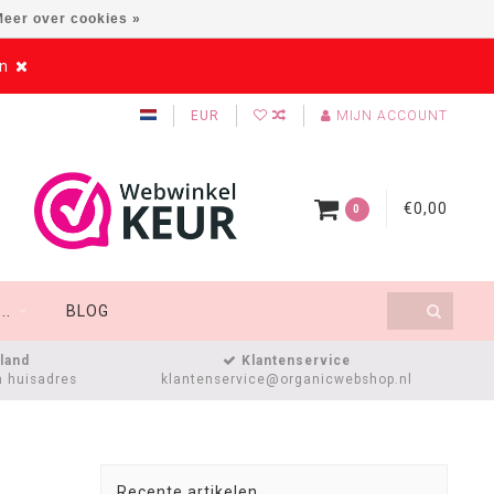
eer over cookies »
en
EUR
MIJN ACCOUNT
€0,00
0
..
BLOG
sland
Klantenservice
n huisadres
klantenservice@organicwebshop.nl
Recente artikelen