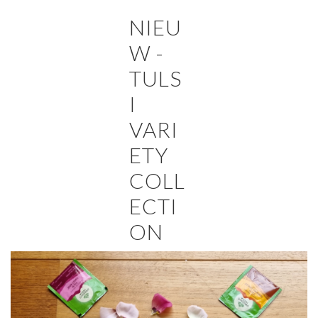
NIEU
W -
TULS
I
VARI
ETY
COLL
ECTI
ON