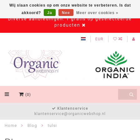
Wij slaan cookies op om onze website te verbeteren. Is dat
akkoord?
Ja
Nee
Meer over cookies »
Diverse aanbiedingen: 1 gratis op geselecteerde
producten
EUR
(0)
Klantenservice
klantenservice@organicwebshop.nl
Home
Blog
tulsi