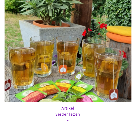
Artikel
verder lezen
»