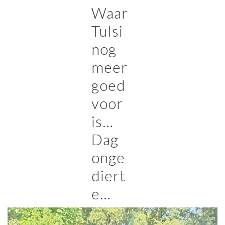
Waar
Tulsi
nog
meer
goed
voor
is…
Dag
onge
diert
e…