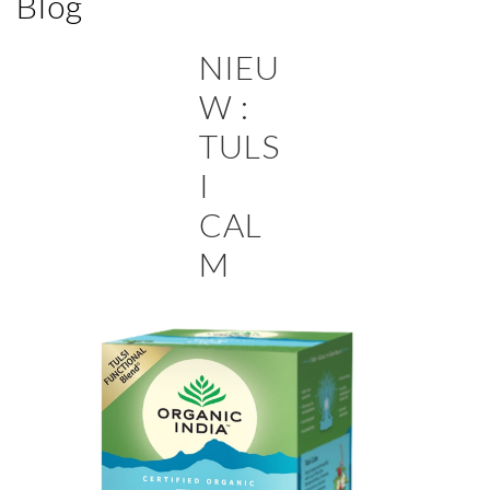
Blog
NIEU
W :
TULS
I
CAL
M