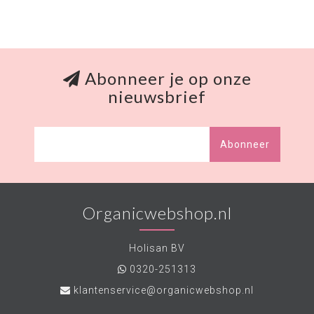
Abonneer je op onze
nieuwsbrief
Abonneer
Organicwebshop.nl
Holisan BV
0320-251313
klantenservice@organicwebshop.nl