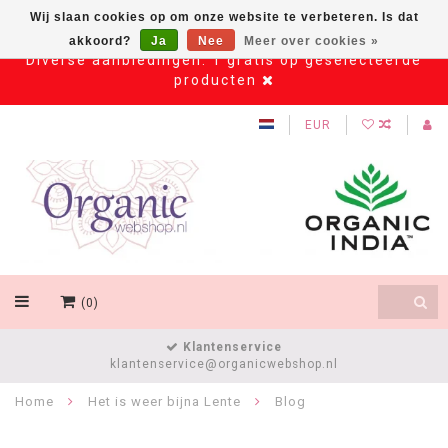
Wij slaan cookies op om onze website te verbeteren. Is dat
akkoord?
Ja
Nee
Meer over cookies »
Diverse aanbiedingen: 1 gratis op geselecteerde
producten
EUR
(0)
Klantenservice
klantenservice@organicwebshop.nl
Home
Het is weer bijna Lente
Blog