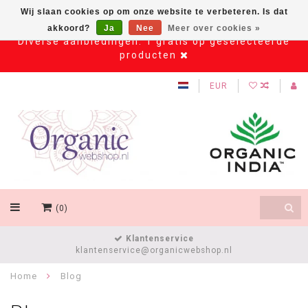
Wij slaan cookies op om onze website te verbeteren. Is dat
akkoord?
Ja
Nee
Meer over cookies »
Diverse aanbiedingen: 1 gratis op geselecteerde
producten
EUR
(0)
Klantenservice
klantenservice@organicwebshop.nl
Home
Blog