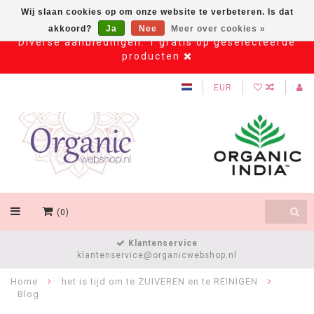
Wij slaan cookies op om onze website te verbeteren. Is dat
akkoord?
Ja
Nee
Meer over cookies »
Diverse aanbiedingen: 1 gratis op geselecteerde
producten
EUR
(0)
Klantenservice
klantenservice@organicwebshop.nl
Home
het is tijd om te ZUIVEREN en te REINIGEN
Blog