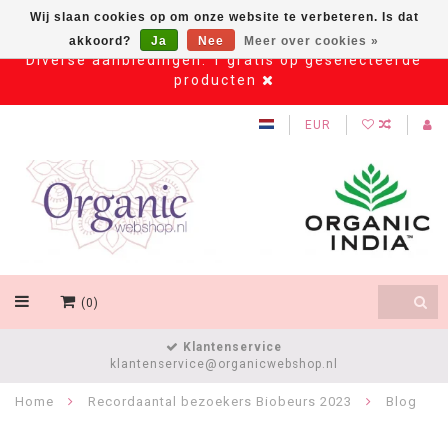
Wij slaan cookies op om onze website te verbeteren. Is dat
akkoord?
Ja
Nee
Meer over cookies »
Diverse aanbiedingen: 1 gratis op geselecteerde
producten
EUR
(0)
Klantenservice
klantenservice@organicwebshop.nl
Home
Recordaantal bezoekers Biobeurs 2023
Blog