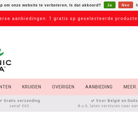
op om onze website te verbeteren. Is dat akkoord?
Ja
Nee
M
erse aanbiedingen: 1 gratis op geselecteerde product
NTEN
KRUIDEN
OVERIGEN
AANBIEDING
MEER..
Gratis verzending
Voor België en Duit
vanaf €60
A.u.b. laten versturen naar ee