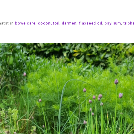
aatst in
bowelcare
,
coconutoil
,
darmen
,
flaxseed oil
,
psyllium
,
triph