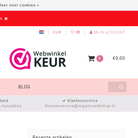
eer over cookies »
en
EUR
MIJN ACCOUNT
€0,00
0
..
BLOG
sland
Klantenservice
n huisadres
klantenservice@organicwebshop.nl
Recente artikelen