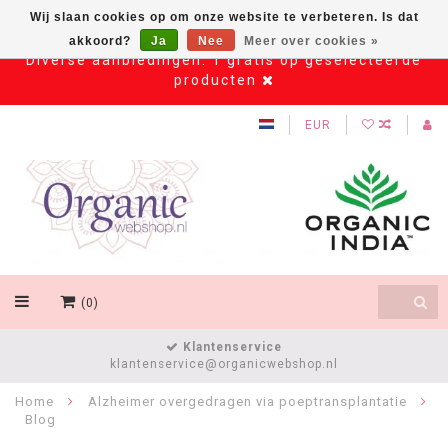
Wij slaan cookies op om onze website te verbeteren. Is dat
akkoord?
Ja
Nee
Meer over cookies »
Diverse aanbiedingen: 1 gratis op geselecteerde
producten
EUR
(0)
Klantenservice
klantenservice@organicwebshop.nl
Home
Alzheimer overgedragen via poeptransplantatie
Blog