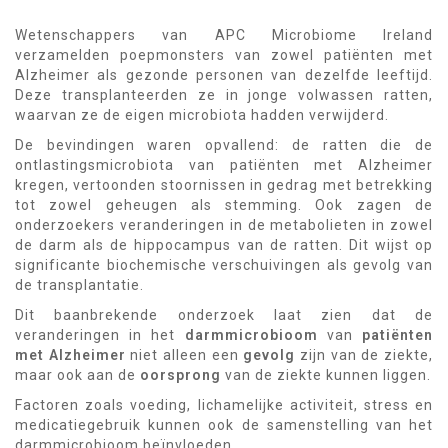
Wetenschappers van APC Microbiome Ireland
verzamelden poepmonsters van zowel patiënten met
Alzheimer als gezonde personen van dezelfde leeftijd.
Deze transplanteerden ze in jonge volwassen ratten,
waarvan ze de eigen microbiota hadden verwijderd.
De bevindingen waren opvallend: de ratten die de
ontlastingsmicrobiota van patiënten met Alzheimer
kregen, vertoonden stoornissen in gedrag met betrekking
tot zowel geheugen als stemming. Ook zagen de
onderzoekers veranderingen in de metabolieten in zowel
de darm als de hippocampus van de ratten. Dit wijst op
significante biochemische verschuivingen als gevolg van
de transplantatie.
Dit baanbrekende onderzoek laat zien dat de
veranderingen in het
darmmicrobioom
van
patiënten
met Alzheimer
niet alleen een
gevolg
zijn van de ziekte,
maar ook aan de
oorsprong
van de ziekte kunnen liggen.
Factoren zoals voeding, lichamelijke activiteit, stress en
medicatiegebruik kunnen ook de samenstelling van het
darmmicrobioom beïnvloeden.