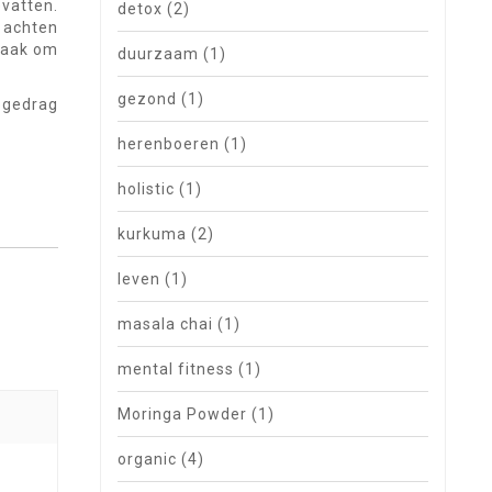
evatten.
detox
(2)
g achten
zaak om
duurzaam
(1)
gezond
(1)
pgedrag
herenboeren
(1)
holistic
(1)
kurkuma
(2)
leven
(1)
masala chai
(1)
mental fitness
(1)
Moringa Powder
(1)
organic
(4)