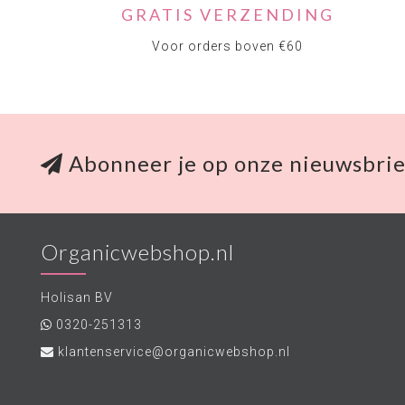
GRATIS VERZENDING
Voor orders boven €60
Abonneer je op onze nieuwsbrie
Organicwebshop.nl
Holisan BV
0320-251313
klantenservice@organicwebshop.nl