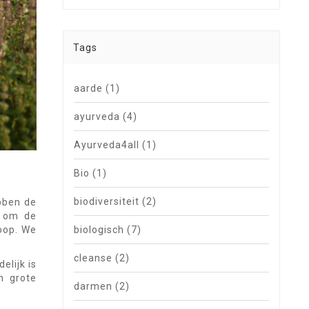
Tags
aarde
(1)
ayurveda
(4)
Ayurveda4all
(1)
Bio
(1)
biodiversiteit
(2)
bben de
t om de
hoop. We
biologisch
(7)
cleanse
(2)
elijk is
n grote
darmen
(2)