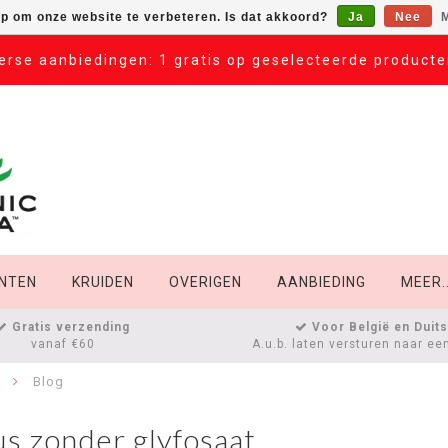
op om onze website te verbeteren. Is dat akkoord?
Ja
Nee
M
erse aanbiedingen: 1 gratis op geselecteerde product
NTEN
KRUIDEN
OVERIGEN
AANBIEDING
MEER..
Gratis verzending
Voor België en Duit
vanaf €60
A.u.b. laten versturen naar ee
t
Blog
us zonder glyfosaat