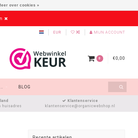
eer over cookies »
en
EUR
MIJN ACCOUNT
€0,00
0
..
BLOG
sland
Klantenservice
n huisadres
klantenservice@organicwebshop.nl
Recente artikelen