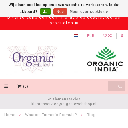
Wij slaan cookies op om onze website te verbeteren. Is dat
akkoord?
Ja
Nee
Meer over cookies »
Diverse aanbiedingen: 1 gratis op geselecteerde
producten
EUR
(0)
Klantenservice
klantenservice@organicwebshop.nl
Home
Waarom Turmeric Formula?
Blog