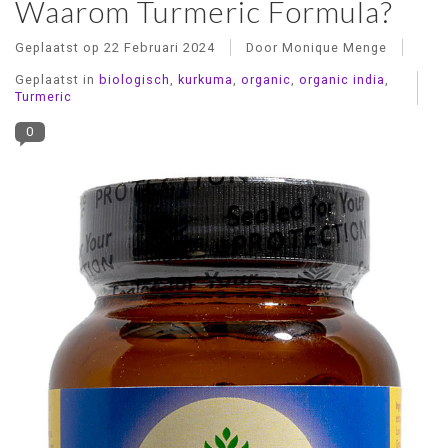
Waarom Turmeric Formula?
Geplaatst op
22 Februari 2024
Door Monique Menge
Geplaatst in
biologisch
,
kurkuma
,
organic
,
organic india
,
Turmeric
0